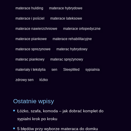
materace hulding
materace hybrydowe
materace i pościel
materace lateksowe
materace nawierzchniowe
materace ortopedyczne
materace piankowe
materace rehabilitacyjne
materace sprezynowe
materac hybrydowy
materac piankowy
materac sprężynowy
materiały i tekstylia
sen
SleepMed
sypialnia
zdrowy sen
łóżko
Ostatnie wpisy
Łóżko, szafa, komoda – jak dobrać komplet do
sypialni krok po kroku
5 błędów przy wyborze materaca do domku