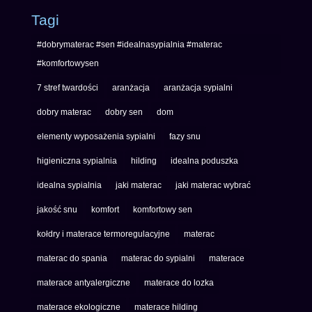
Tagi
#dobrymaterac #sen #idealnasypialnia #materac
#komfortowysen
7 stref twardości
aranżacja
aranżacja sypialni
dobry materac
dobry sen
dom
elementy wyposażenia sypialni
fazy snu
higieniczna sypialnia
hilding
idealna poduszka
idealna sypialnia
jaki materac
jaki materac wybrać
jakość snu
komfort
komfortowy sen
kołdry i materace termoregulacyjne
materac
materac do spania
materac do sypialni
materace
materace antyalergiczne
materace do lozka
materace ekologiczne
materace hilding