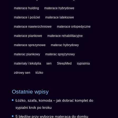
materace hulding
materace hybrydowe
materace i pościel
materace lateksowe
materace nawierzchniowe
materace ortopedyczne
materace piankowe
materace rehabilitacyjne
materace sprezynowe
materac hybrydowy
materac piankowy
materac sprężynowy
materiały i tekstylia
sen
SleepMed
sypialnia
zdrowy sen
łóżko
Ostatnie wpisy
Łóżko, szafa, komoda – jak dobrać komplet do
sypialni krok po kroku
5 błędów przy wyborze materaca do domku