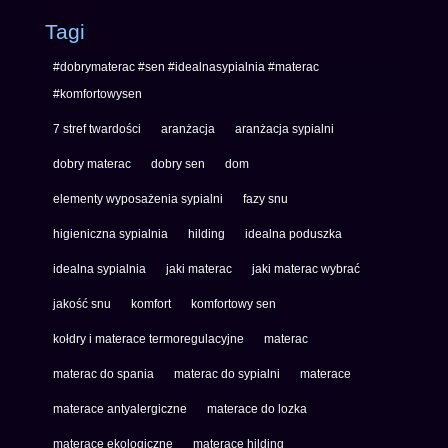
Tagi
#dobrymaterac #sen #idealnasypialnia #materac
#komfortowysen
7 stref twardości
aranżacja
aranżacja sypialni
dobry materac
dobry sen
dom
elementy wyposażenia sypialni
fazy snu
higieniczna sypialnia
hilding
idealna poduszka
idealna sypialnia
jaki materac
jaki materac wybrać
jakość snu
komfort
komfortowy sen
kołdry i materace termoregulacyjne
materac
materac do spania
materac do sypialni
materace
materace antyalergiczne
materace do lozka
materace ekologiczne
materace hilding